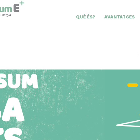
(CURRENT)
QUÈ ÉS?
AVANTATGES
NSUM
SA