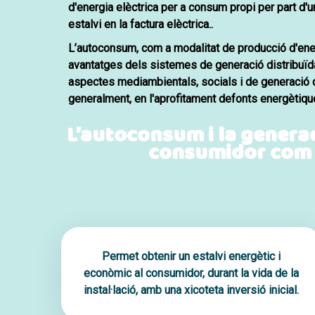
d'energia elèctrica per a consum propi per part d'u
estalvi en la factura elèctrica.
.
L’autoconsum
, com a modalitat de producció d'ene
avantatges dels sistemes de generació distribuï
aspectes mediambientals, socials i de generació 
generalment, en l'aprofitament de
fonts energètiqu
L’autoconsum i la generac
consumidor com p
Permet obtenir un
estalvi energètic i
econòmic
al consumidor, durant la vida de la
instal·lació,
amb una xicoteta inversió inicial
.