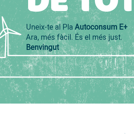
DE TO
Uneix-te al Pla
Autoconsum E+
Ara, més fàcil. És el més just.
Benvingut