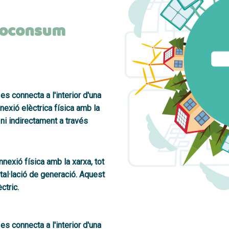
utoconsum
es connecta a l'interior d'una
exió elèctrica física amb la
 ni indirectament a través
onnexió física amb la xarxa,
tot
tal·lació de generació
. Aquest
ctric.
es connecta a l'interior d'una