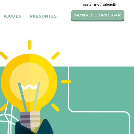
castellano
/
valencià
AJUDES
PREGUNTES
CALCULA LA TEUA INSTAL·LACIÓ