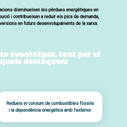
·lacions disminueixen les pèrdues energètiques en
ibució i contribueixen a reduir els pics de demanda,
nversions en futurs desenvolupaments de la xarxa.
ts avantatges, tant per al
 quals destaquen:
Redueix el consum de combustibles fòssils
i la dependència energètica amb l'exterior.