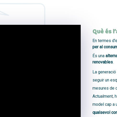
Què és l
En termes d'e
per al consu
És una
altern
renovables
.
La generació 
seguir un esq
mesures de co
Actualment, h
model cap a u
qualsevol con