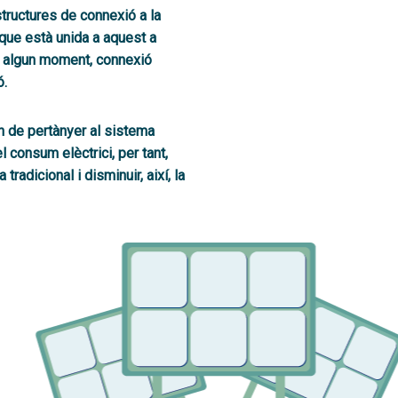
tructures de connexió a la
 que està unida a aquest a
 en algun moment, connexió
ó.
n de pertànyer al sistema
el consum elèctric
i, per tant,
a tradicional i
disminuir, així, la