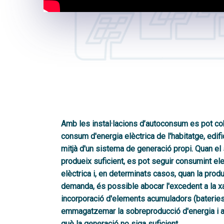
Amb les
instal·lacions d’autoconsum es pot cob
consum d'energia
elèctrica de l'habitatge, edi
mitjà d'un sistema de generació propi. Quan e
produeix suficient, es pot seguir consumint elec
elèctrica i, en determinats casos, quan la produ
demanda, és possible abocar l'excedent a la x
incorporació d'elements acumuladors (baterie
emmagatzemar la sobreproducció d'energia i a
què la generació no siga suficient.