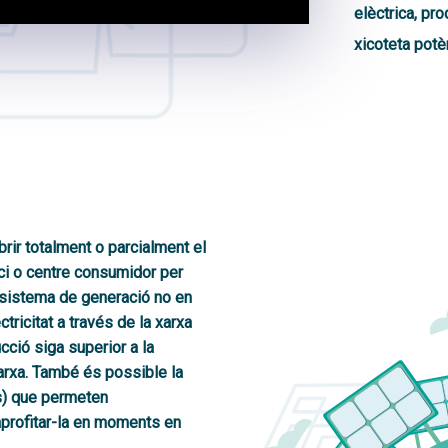
elèctrica, pr
xicoteta potèn
rir totalment o parcialment el
fici o centre consumidor per
l sistema de generació no en
tricitat a través de la xarxa
cció siga superior a la
arxa. També és possible la
s) que permeten
profitar-la en moments en