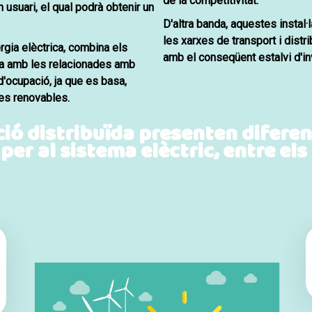
de la competitivitat.
n usuari, el qual podrà obtenir
un
D'altra banda, aquestes instal
les xarxes de transport i distr
rgia elèctrica,
combina els
amb el conseqüent estalvi d'i
da amb les relacionades amb
d'ocupació
, ja que es basa,
es renovables.
ió distribuïda presenten diferen
er al sistema elèctric, entre els