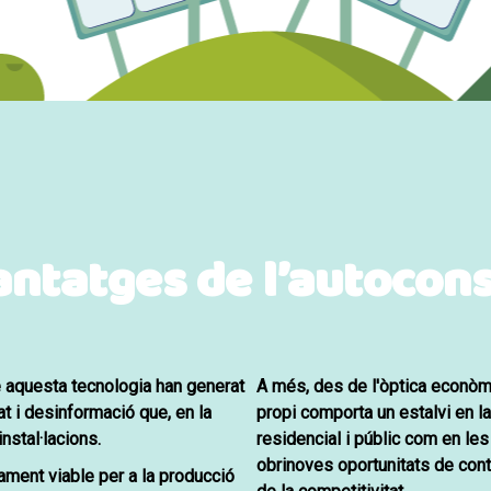
ntatges de l’autoco
 aquesta tecnologia han generat
A més, des de l'òptica econòmi
at i desinformació que, en la
propi comporta un estalvi en la
nstal·lacions.
residencial i públic com en l
obri
noves oportunitats de con
cament viable
per a la producció